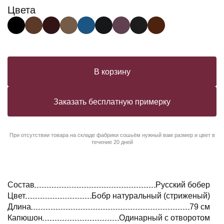
Цвета
В корзину
Заказать бесплатную примерку
При отсутствии товара на складе фабрики сошьём нужный вам размер и цвет в
течение 20 дней
Состав
Русский бобер
Цвет
Бобр натуральный (стриженый)
Длина
79 см
Капюшон
Одинарный с отворотом