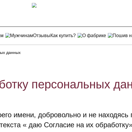
ам
Мужчинам
Отзывы
Как купить?
О фабрике
Пошив н
ных данных
аботку персональных да
оего имени, добровольно и не находясь
текста « даю Согласие на их обработку»