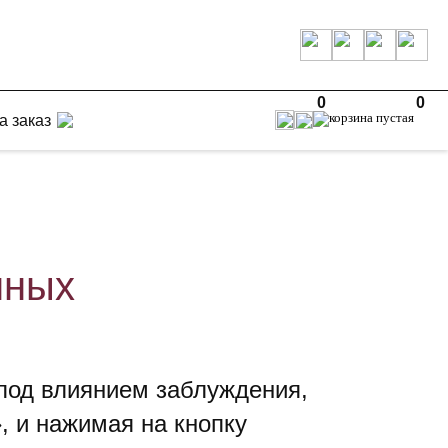
0
0
а заказ
нных
 под влиянием заблуждения,
, и нажимая на кнопку