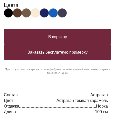
Цвета
В корзину
Заказать бесплатную примерку
При отсутствии товара на складе фабрики сошьём нужный вам размер и цвет в
течение 20 дней
Состав
Астраган
Цвет
Астраган темная карамель
Отделка
Норка
Длина
100 см