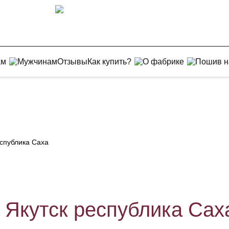
ам
Мужчинам
Отзывы
Как купить?
О фабрике
Пошив н
еспублика Саха
. Якутск республика Сах