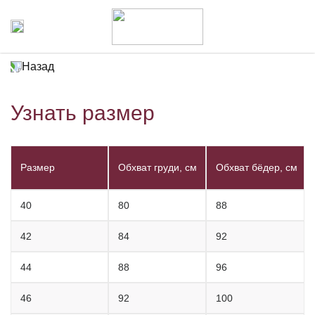
Назад
Узнать размер
Размер
Обхват груди, см
Обхват бёдер, см
40
80
88
42
84
92
44
88
96
46
92
100