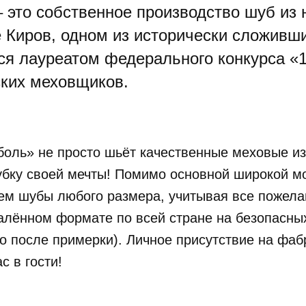
это собственное производство шуб из 
де Киров, одном из исторически сложивш
ся лауреатом федерального конкурса «
ских меховщиков.
боль» не просто шьёт качественные меховые из
убку своей мечты! Помимо основной широкой м
ем шубы любого размера, учитывая все пожела
далённом формате по всей стране на безопасных
о после примерки). Личное присутствие на фаб
с в гости!