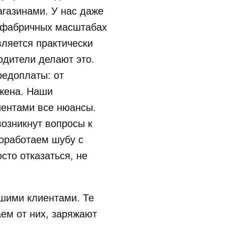
газинами. У нас даже
В фабричных масштабах
ляется практически
одители делают это.
редоплаты: от
ажена. Наши
иентами все нюансы.
возникнут вопросы к
оработаем шубу с
сто отказаться, не
шими клиентами. Те
ем от них, заряжают