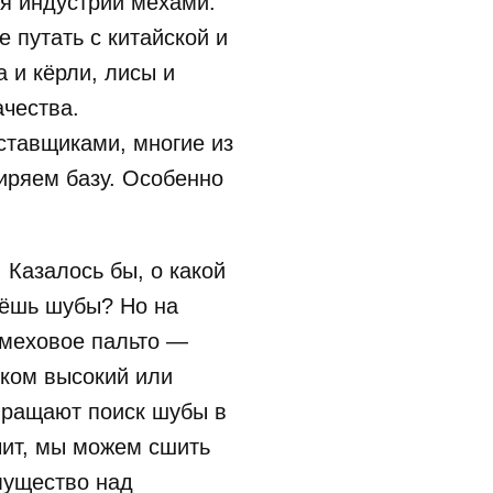
я индустрии мехами:
 путать с китайской и
а и кёрли, лисы и
ачества.
ставщиками, многие из
ширяем базу. Особенно
 Казалось бы, о какой
аёшь шубы? Но на
 меховое пальто —
ком высокий или
евращают поиск шубы в
чит, мы можем сшить
мущество над