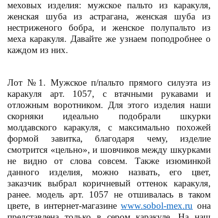
меховых изделия: мужское пальто из каракуля,
женская шуба из астрагана, женская шуба из
нестриженого бобра, и женское полупальто из
меха каракуля. Давайте же узнаем поподробнее о
каждом из них.
Лот №1. Мужское п/пальто прямого силуэта из
каракуля арт. 1057, с втачными рукавами и
отложным воротником. Для этого изделия наши
скорняки идеально подобрали шкурки
молдавского каракуля, с максимально похожей
формой завитка, благодаря чему, изделие
смотрится «цельно», и шовчиков между шкурками
не видно от слова совсем. Также изюминкой
данного изделия, можно назвать, его цвет,
заказчик выбрал коричневый оттенок каракуля,
ранее. модель арт. 1057 не отшивалась в таком
цвете, в интернет-магазине
www.sobol-mex.ru
она
представлена только в сером каракуле. На наш