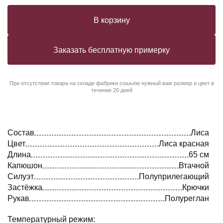
В корзину
Заказать бесплатную примерку
При отсутствии товара на складе фабрики сошьём нужный вам размер и цвет в
течение 20 дней
Состав
Лиса
Цвет
Лиса красная
Длина
65 см
Капюшон
Втачной
Силуэт
Полуприлегающий
Застёжка
Крючки
Рукав
Полуреглан
Температурный режим: