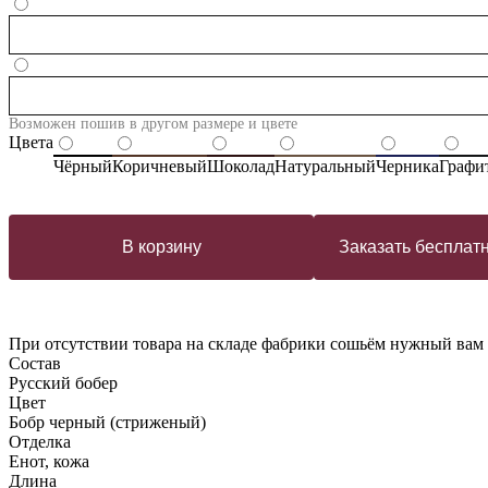
Возможен пошив в другом размере и цвете
Цвета
Чёрный
Коричневый
Шоколад
Натуральный
Черника
Графи
В корзину
Заказать бесплат
При отсутствии товара на складе фабрики сошьём нужный вам р
Состав
Русский бобер
Цвет
Бобр черный (стриженый)
Отделка
Енот, кожа
Длина