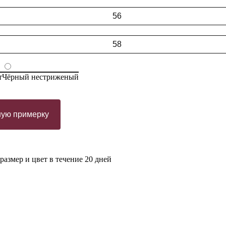
56
58
т
Чёрный нестриженый
ную примерку
азмер и цвет в течение 20 дней