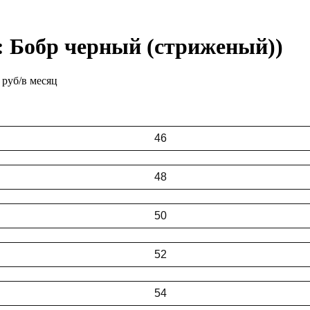
т: Бобр черный (стриженый))
 руб/в месяц
46
48
50
52
54