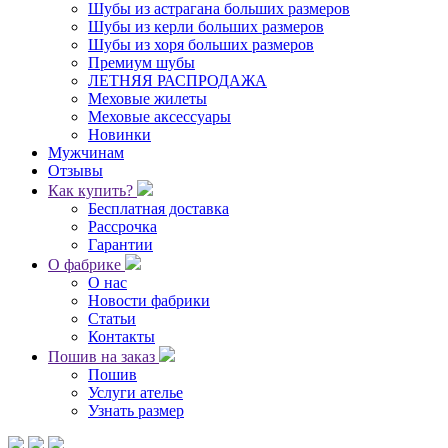
Шубы из астрагана больших размеров
Шубы из керли больших размеров
Шубы из хоря больших размеров
Премиум шубы
ЛЕТНЯЯ РАСПРОДАЖА
Меховые жилеты
Меховые аксессуары
Новинки
Мужчинам
Отзывы
Как купить?
Бесплатная доставка
Рассрочка
Гарантии
О фабрике
О нас
Новости фабрики
Статьи
Контакты
Пошив на заказ
Пошив
Услуги ателье
Узнать размер